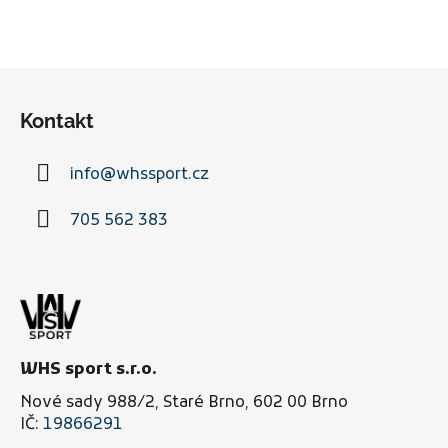
Z
á
Kontakt
p
a
info
@
whssport.cz
t
í
705 562 383
WHS sport s.r.o.
Nové sady 988/2, Staré Brno, 602 00 Brno
IČ:
19866291