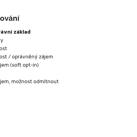
cování
rávní základ
vy
ost
ost / oprávněný zájem
em (soft opt-in)
jem, možnost odmítnout