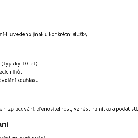
-li uvedeno jinak u konkrétní služby.
(typicky 10 let)
ecích lhůt
dvolání souhlasu
ní zpracování, přenositelnost, vznést námitku a podat st
ání