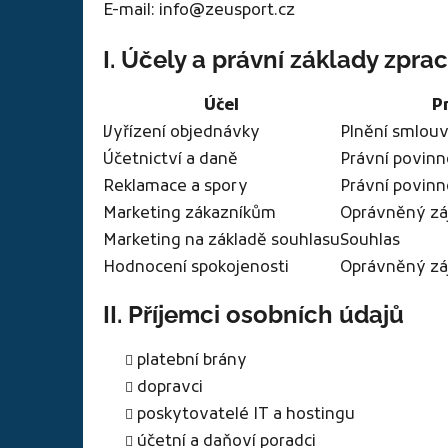
E-mail: info@zeusport.cz
I. Účely a právní základy zpra
Účel
P
Vyřízení objednávky
Plnění smlou
Účetnictví a daně
Právní povinn
Reklamace a spory
Právní povinn
Marketing zákazníkům
Oprávněný záj
Marketing na základě souhlasu
Souhlas
Hodnocení spokojenosti
Oprávněný zá
II. Příjemci osobních údajů
platební brány
dopravci
poskytovatelé IT a hostingu
účetní a daňoví poradci