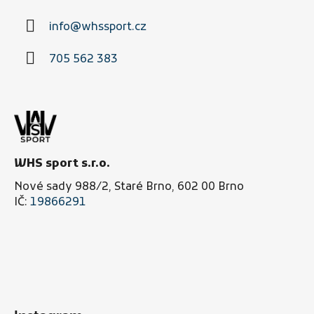
a
info
@
whssport.cz
t
í
705 562 383
WHS sport s.r.o.
Nové sady 988/2, Staré Brno, 602 00 Brno
IČ:
19866291