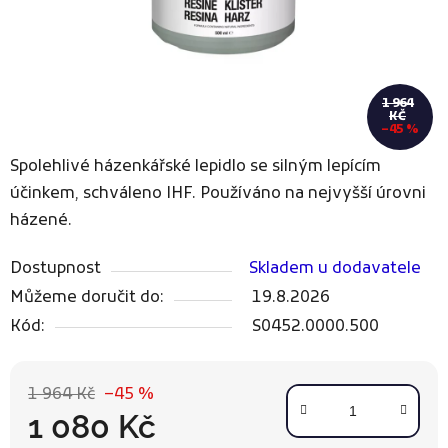
1 964
KČ
–45 %
Spolehlivé házenkářské lepidlo se silným lepícím
účinkem, schváleno IHF. Používáno na nejvyšší úrovni
házené.
Dostupnost
Skladem u dodavatele
Můžeme doručit do:
19.8.2026
Kód:
S0452.0000.500
1 964 Kč
–45 %
1 080 Kč