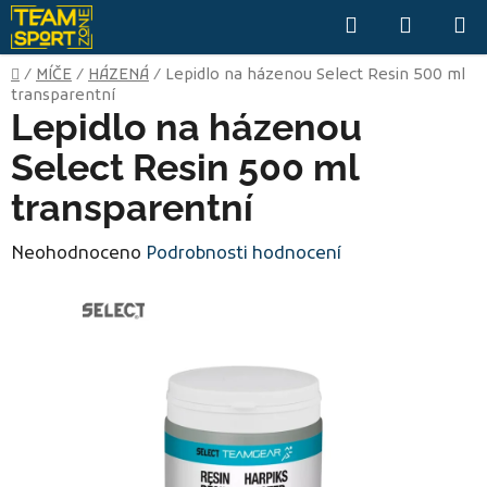
Přejít
Hledat
NÁKUP
na
KOŠÍK
obsah
Domů
/
MÍČE
/
HÁZENÁ
/
Lepidlo na házenou Select Resin 500 ml
transparentní
Lepidlo na házenou
Select Resin 500 ml
transparentní
Průměrné
Neohodnoceno
Podrobnosti hodnocení
hodnocení
produktu
je
0,0
z
5
hvězdiček.