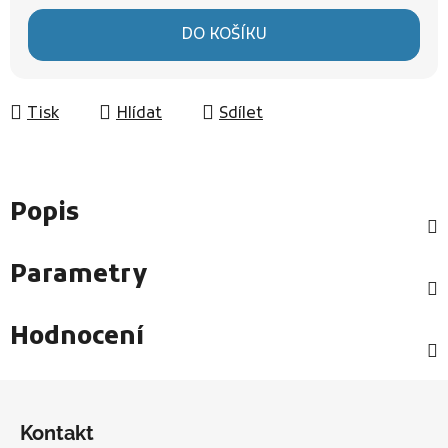
Měrná cena:
DO KOŠÍKU
Tisk
Hlídat
Sdílet
Popis
Parametry
Hodnocení
Z
á
Kontakt
p