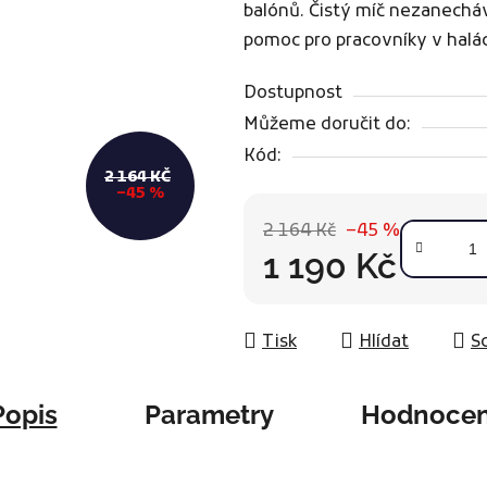
balónů. Čistý míč nezanechá
je
pomoc pro pracovníky v halá
0,0
z
Dostupnost
5
Můžeme doručit do:
hvězdiček.
Kód:
2 164 KČ
–45 %
2 164 Kč
–45 %
1 190 Kč
Měrná cena:
Tisk
Hlídat
Sd
Popis
Parametry
Hodnocen