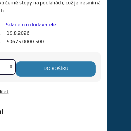
vá černé stopy na podlahách, což je nesmírná
ch.
Skladem u dodavatele
19.8.2026
S0675.0000.500
DO KOŠÍKU
ílet
í