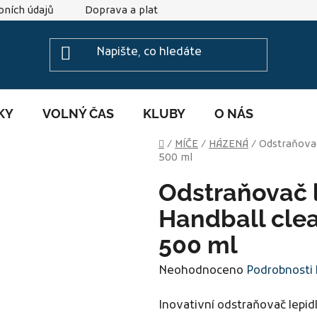
ních údajů
Doprava a platba
Reklamace
Veliko
KY
VOLNÝ ČAS
KLUBY
O NÁS
Domů
/
MÍČE
/
HÁZENÁ
/
Odstraňovač
500 ml
Odstraňovač l
Handball clea
500 ml
Průměrné
Neohodnoceno
Podrobnosti
hodnocení
Inovativní odstraňovač lepid
produktu