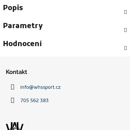
Popis
Parametry
Hodnocení
Z
á
Kontakt
p
a
info
@
whssport.cz
t
í
705 562 383