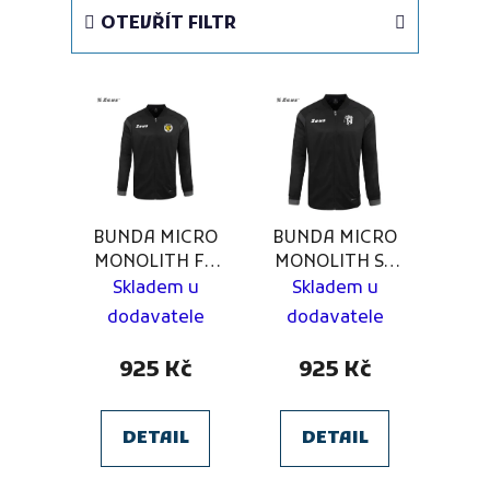
e
OTEVŘÍT FILTR
n
í
V
p
ý
r
p
o
i
d
s
u
p
k
BUNDA MICRO
BUNDA MICRO
r
t
MONOLITH FK
MONOLITH SK
o
Přepeře
Bezno-Sovínky
ů
Skladem u
Skladem u
d
dodavatele
dodavatele
u
925 Kč
925 Kč
k
t
ů
DETAIL
DETAIL