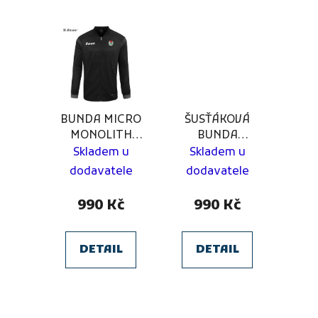
BUNDA MICRO
ŠUSŤÁKOVÁ
MONOLITH
BUNDA
Tatran
MONOLITH SK
Skladem u
Skladem u
Lomnice
Bezno-Sovínky
dodavatele
dodavatele
990 Kč
990 Kč
DETAIL
DETAIL