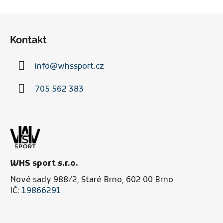
á
v
á
d
Z
n
a
á
í
c
Kontakt
p
í
a
p
r
info
@
whssport.cz
t
v
í
k
705 562 383
y
v
ý
p
i
s
WHS sport s.r.o.
u
Nové sady 988/2, Staré Brno, 602 00 Brno
IČ:
19866291