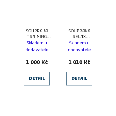
SOUPRAVA
SOUPRAVA
TRAINING
RELAX
VESUVIO Sokol
VESUVIO
Skladem u
Skladem u
Sokolnice
Házená Paskov
dodavatele
dodavatele
modrá navy -
královská
1 000 Kč
1 010 Kč
modrá 2XL
DETAIL
DETAIL