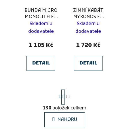
BUNDA MICRO
ZIMNÍ KABÁT
MONOLITH FC
MYKONOS FK
Náměšť
Kylešovice
Skladem u
Skladem u
dodavatele
dodavatele
1 105 Kč
1 720 Kč
DETAIL
DETAIL
S
1
11
t
r
130
položek celkem
á
O
n
v
k
NAHORU
l
o