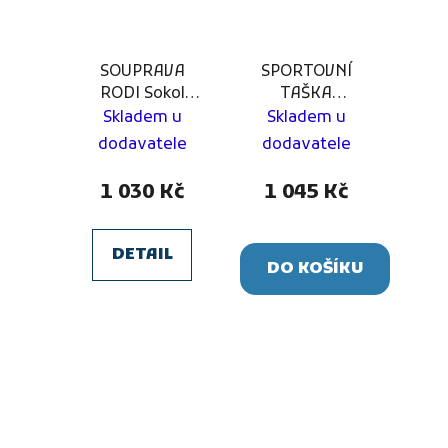
SOUPRAVA
SPORTOVNÍ
RODI Sokol
TAŠKA
Sokolnice
VOLUNTAS FC
Skladem u
Skladem u
Náměšť
dodavatele
dodavatele
1 030 Kč
1 045 Kč
DETAIL
DO KOŠÍKU