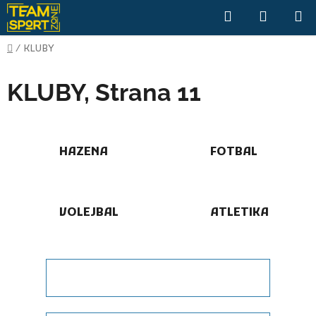
Přejít
Hledat
NÁKUP
na
KOŠÍK
obsah
Domů
/
KLUBY
KLUBY
, Strana 11
HÁZENÁ
FOTBAL
VOLEJBAL
ATLETIKA
Ř
Řadit podle:
Nejlevnější
a
z