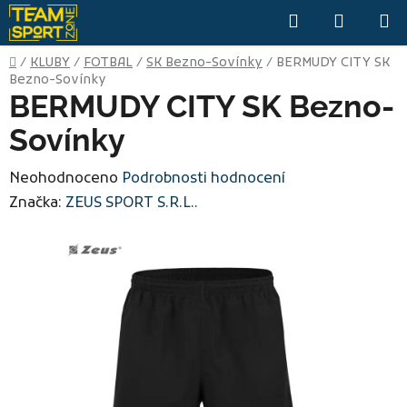
Přejít
Hledat
NÁKUP
na
KOŠÍK
obsah
Domů
/
KLUBY
/
FOTBAL
/
SK Bezno-Sovínky
/
BERMUDY CITY SK
Bezno-Sovínky
BERMUDY CITY SK Bezno-
Sovínky
Průměrné
Neohodnoceno
Podrobnosti hodnocení
hodnocení
Značka:
ZEUS SPORT S.R.L..
produktu
je
0,0
z
5
hvězdiček.