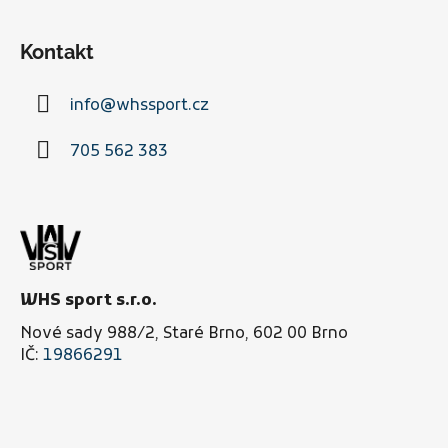
Z
á
Kontakt
p
a
info
@
whssport.cz
t
í
705 562 383
WHS sport s.r.o.
Nové sady 988/2, Staré Brno, 602 00 Brno
IČ:
19866291