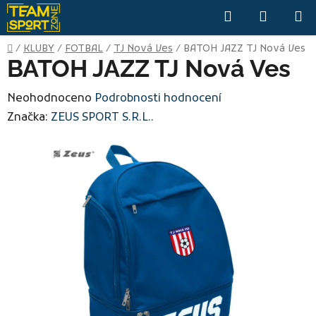
Přejít
Hledat
NÁKUP
na
KOŠÍK
obsah
Domů
/
KLUBY
/
FOTBAL
/
TJ Nová Ves
/
BATOH JAZZ TJ Nová Ves
BATOH JAZZ TJ Nová Ves
Průměrné
Neohodnoceno
Podrobnosti hodnocení
hodnocení
Značka:
ZEUS SPORT S.R.L..
produktu
je
0,0
z
5
hvězdiček.