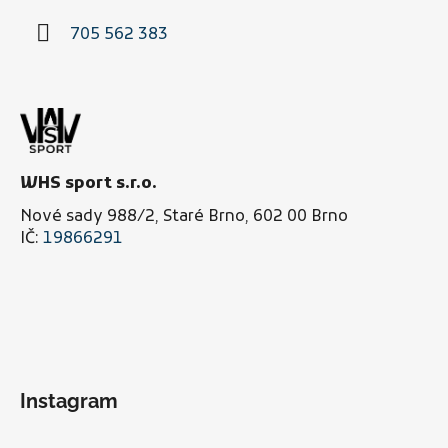
í
705 562 383
WHS sport s.r.o.
Nové sady 988/2, Staré Brno, 602 00 Brno
IČ:
19866291
Instagram