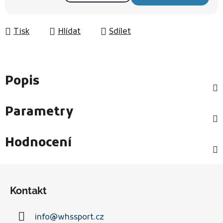
Měrná cena:
Tisk
Hlídat
Sdílet
Popis
Parametry
Hodnocení
Z
á
Kontakt
p
a
info
@
whssport.cz
t