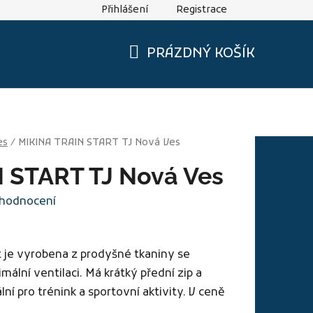
Přihlášení
Registrace
sti
PRÁZDNÝ KOŠÍK
NÁKUPNÍ
KOŠÍK
es
/
MIKINA TRAIN START TJ Nová Ves
 START TJ Nová Ves
 hodnocení
t je vyrobena z prodyšné tkaniny se
ální ventilaci. Má krátký přední zip a
ální pro trénink a sportovní aktivity. V ceně