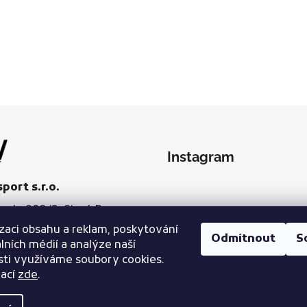
Instagram
port s.r.o.
ady 988/2, Staré Brno,
0 Brno
zaci obsahu a reklam, poskytování
Odmítnout
S
866291
álních médií a analýze naší
Sledovat na Instag
ti využíváme soubory cookies.
mací
zde
.