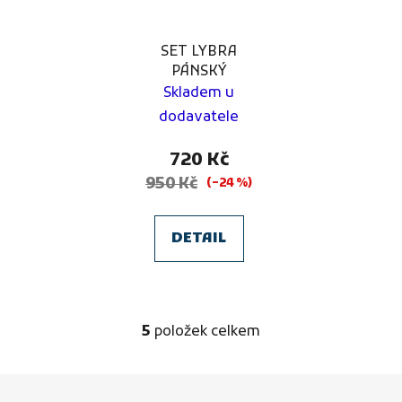
SET LYBRA
PÁNSKÝ
Skladem u
dodavatele
720 Kč
950 Kč
(–24 %)
DETAIL
5
položek celkem
O
v
l
Z
á