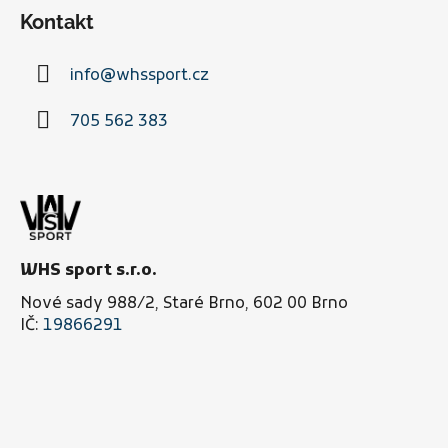
á
d
Kontakt
p
a
a
c
info
@
whssport.cz
t
í
í
p
705 562 383
r
v
k
y
v
ý
p
WHS sport s.r.o.
i
Nové sady 988/2, Staré Brno, 602 00 Brno
s
IČ:
19866291
u