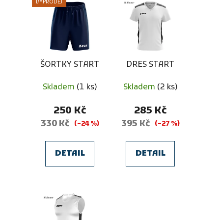
p
VÝPRODEJ
ý
r
p
o
i
d
s
u
p
k
ŠORTKY START
DRES START
r
t
o
ů
Skladem
(1 ks)
Skladem
(2 ks)
d
250 Kč
285 Kč
u
330 Kč
395 Kč
k
(–24 %)
(–27 %)
t
ů
DETAIL
DETAIL