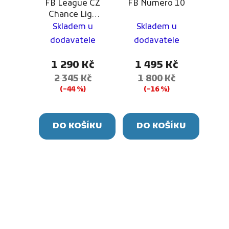
FB League CZ
FB Numero 10
Chance Liga
2025/26
Skladem u
Skladem u
dodavatele
dodavatele
1 290 Kč
1 495 Kč
2 345 Kč
1 800 Kč
(–44 %)
(–16 %)
DO KOŠÍKU
DO KOŠÍKU