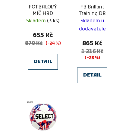
p
k
FOTBALOVÝ
FB Brillant
r
t
MÍČ HBD
Training DB
o
ů
Skladem
(3 ks)
Skladem u
d
dodavatele
655 Kč
u
865 Kč
870 Kč
k
(–24 %)
t
1 216 Kč
(–28 %)
ů
DETAIL
DETAIL