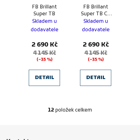
FB Brillant
FB Brillant
Super TB
Super TB CZ
Chance Liga
Skladem u
Skladem u
2025/26
dodavatele
dodavatele
2 690 Kč
2 690 Kč
4 145 Kč
4 145 Kč
(–35 %)
(–35 %)
DETAIL
DETAIL
12
položek celkem
O
v
l
Z
á
á