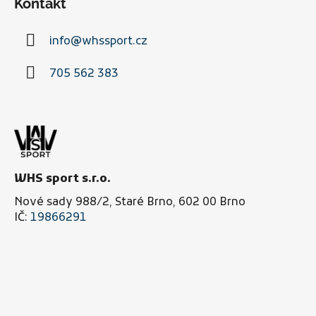
d
Kontakt
p
a
a
c
info
@
whssport.cz
t
í
í
p
705 562 383
r
v
k
y
v
ý
p
WHS sport s.r.o.
i
Nové sady 988/2, Staré Brno, 602 00 Brno
s
IČ:
19866291
u