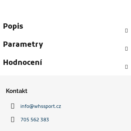
Popis
Parametry
Hodnocení
Z
á
Kontakt
p
a
info
@
whssport.cz
t
í
705 562 383