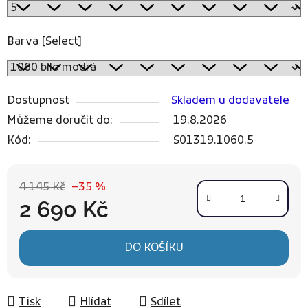
Barva [Select]
Dostupnost
Skladem u dodavatele
Můžeme doručit do:
19.8.2026
Kód:
S01319.1060.5
4 145 Kč
–35 %
2 690 Kč
Měrná cena:
DO KOŠÍKU
Tisk
Hlídat
Sdílet