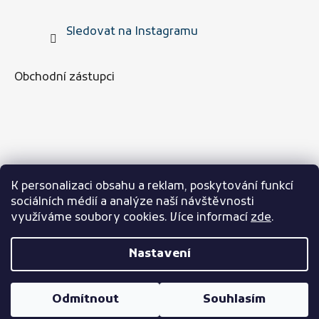
Sledovat na Instagramu
Obchodní zástupci
K personalizaci obsahu a reklam, poskytování funkcí
sociálních médií a analýze naší návštěvnosti
využíváme soubory cookies. Více informací
zde
.
Nastavení
Vytvořil Shoptet
Odmítnout
Souhlasím
Copyright 2026
Team Sport Zone
. Všechna práva
vyhrazena.
Upravit nastavení cookies