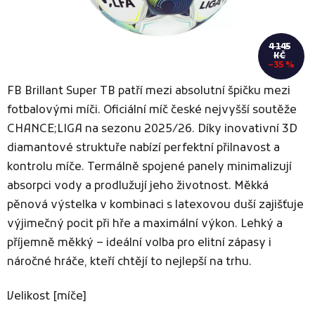
4 145
KČ
–35 %
FB Brillant Super TB patří mezi absolutní špičku mezi
fotbalovými míči. Oficiální míč české nejvyšší soutěže
CHANCE;LIGA na sezonu 2025/26. Díky inovativní 3D
diamantové struktuře nabízí perfektní přilnavost a
kontrolu míče. Termálně spojené panely minimalizují
absorpci vody a prodlužují jeho životnost. Měkká
pěnová výstelka v kombinaci s latexovou duší zajišťuje
výjimečný pocit při hře a maximální výkon. Lehký a
příjemně měkký – ideální volba pro elitní zápasy i
náročné hráče, kteří chtějí to nejlepší na trhu.
Velikost [míče]