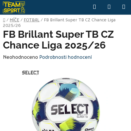
Přejít
Hledat
NÁKUP
na
KOŠÍK
obsah
Domů
/
MÍČE
/
FOTBAL
/
FB Brillant Super TB CZ Chance Liga
2025/26
FB Brillant Super TB CZ
Chance Liga 2025/26
Průměrné
Neohodnoceno
Podrobnosti hodnocení
hodnocení
produktu
je
0,0
z
5
hvězdiček.